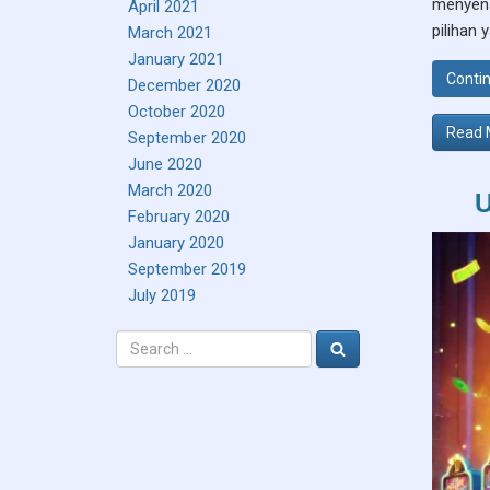
menyena
April 2021
pilihan 
March 2021
January 2021
Contin
December 2020
October 2020
Read 
September 2020
June 2020
March 2020
U
February 2020
January 2020
September 2019
July 2019
Search
Search
for: