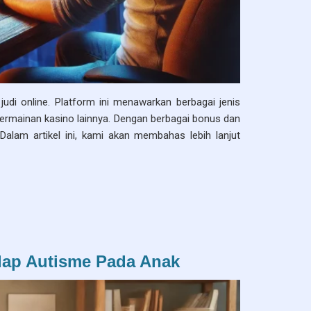
 judi online. Platform ini menawarkan berbagai jenis
 permainan kasino lainnya. Dengan berbagai bonus dan
alam artikel ini, kami akan membahas lebih lanjut
er”
ap Autisme Pada Anak