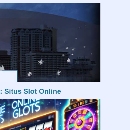
 Situs Slot Online