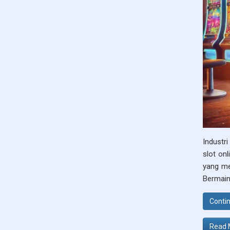
Industri
slot on
yang me
Bermain 
Contin
Read 