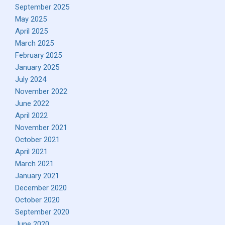
September 2025
May 2025
April 2025
March 2025
February 2025
January 2025
July 2024
November 2022
June 2022
April 2022
November 2021
October 2021
April 2021
March 2021
January 2021
December 2020
October 2020
September 2020
June 2020