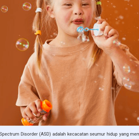
Spectrum Disorder (ASD) adalah kecacatan seumur hidup yang mempen