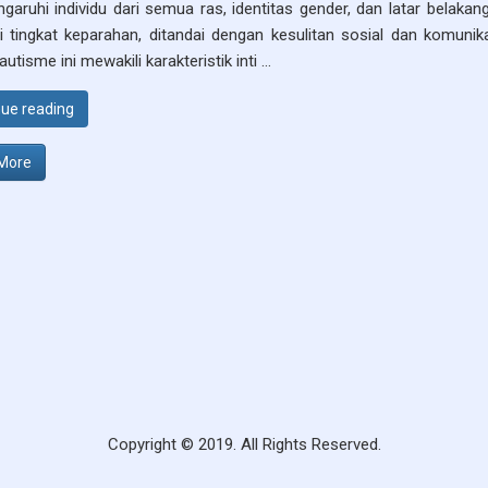
aruhi individu dari semua ras, identitas gender, dan latar belak
i tingkat keparahan, ditandai dengan kesulitan sosial dan komunika
autisme ini mewakili karakteristik inti …
“Jenis Dan Tingkatan Gangguan Spektrum Autisme”
ue reading
More
Copyright © 2019. All Rights Reserved.