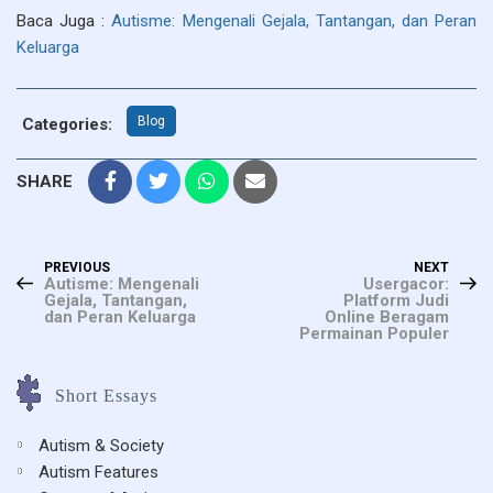
Baca Juga :
Autisme: Mengenali Gejala, Tantangan, dan Peran
Keluarga
Blog
Categories:
SHARE
Previous
Next
Post
PREVIOUS
NEXT
Post
Post
Autisme: Mengenali
Usergacor:
Gejala, Tantangan,
Platform Judi
navigation
dan Peran Keluarga
Online Beragam
Permainan Populer
Short Essays
Autism & Society
Autism Features