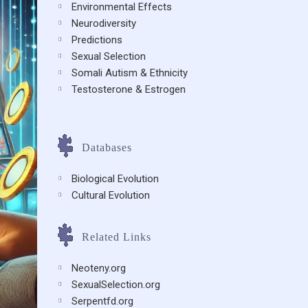
Environmental Effects
Neurodiversity
Predictions
Sexual Selection
Somali Autism & Ethnicity
Testosterone & Estrogen
Databases
Biological Evolution
Cultural Evolution
Related Links
Neoteny.org
SexualSelection.org
Serpentfd.org