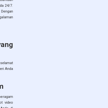
da 24/7.
n. Dengan
ngalaman
ang
selamat
eri Anda
m
 beragam
ot video