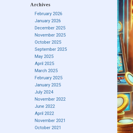
Archives
February 2026
January 2026
December 2025
November 2025
October 2025
September 2025
May 2025
April 2025
March 2025
February 2025
January 2025
July 2024
November 2022
June 2022
April 2022
November 2021
October 2021