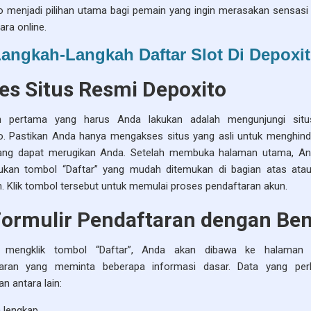
o menjadi pilihan utama bagi pemain yang ingin merasakan sensasi
ara online.
angkah-Langkah Daftar Slot Di Depoxi
es Situs Resmi Depoxito
h pertama yang harus Anda lakukan adalah mengunjungi situ
o. Pastikan Anda hanya mengakses situs yang asli untuk menghinda
ang dapat merugikan Anda. Setelah membuka halaman utama, A
an tombol “Daftar” yang mudah ditemukan di bagian atas ata
. Klik tombol tersebut untuk memulai proses pendaftaran akun.
 Formulir Pendaftaran dengan Be
h mengklik tombol “Daftar”, Anda akan dibawa ke halaman f
taran yang meminta beberapa informasi dasar. Data yang per
n antara lain:
 lengkap