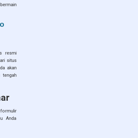
 bermain
to
s resmi
ri situs
nda akan
u tengah
nar
ormulir
lu Anda