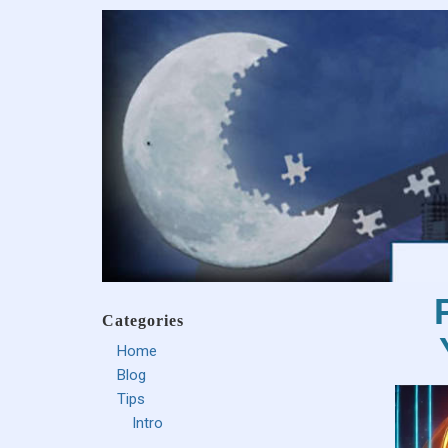
Categories
Home
Blog
Tips
Intro