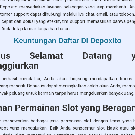
, Depoxito menyediakan layanan pelanggan yang siap membantu An
omer support dapat dihubungi melalui live chat, email, atau telepo
 cepat dan solusi yang efektif, tim support memastikan bahwa pe
 Anda tetap lancar tanpa hambatan.
Keuntungan Daftar Di Depoxito
nus Selamat Datang y
ggiurkan
h berhasil mendaftar, Anda akan langsung mendapatkan bonus 
yang menarik. Bonus ini dapat meningkatkan saldo akun Anda, memb
anyak peluang untuk bermain tanpa harus mengeluarkan banyak uang.
ihan Permainan Slot yang Beraga
o menawarkan berbagai jenis permainan slot dengan tema yang
kpot yang menggiurkan. Baik Anda penggemar slot klasik atau sl