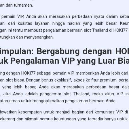
an dan turnamen.
 pemain VIP, Anda akan merasakan perbedaan nyata dalam seti
an, dari kualitas layanan hingga hadiah yang lebih besar. Keu
gan ini tentu membuat pengalaman bermain slot Thailand di HOKI77
tungkan dan menyenangkan.
impulan: Bergabung dengan HO
uk Pengalaman VIP yang Luar Bi
ng dengan HOKI77 sebagai pemain VIP memberikan Anda lebih dari
n slot biasa. Dengan bonus eksklusif, akses ke fitur premium, sert
 yang lebih besar, Anda akan merasakan perbedaan besar dal
. Jika Anda adalah penggemar slot Thailand, maka akun VIP in
tan emas untuk mengoptimalkan pengalaman bermain Anda.
lewatkan kesempatan untuk menjadi bagian dari komunitas VIP di
sekarang dan nikmati semua keuntungan yang tersedia hanya untuk