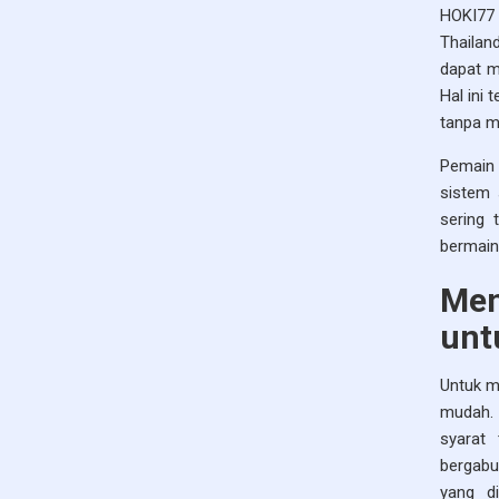
HOKI77 
Thailan
dapat m
Hal ini
tanpa m
Pemain 
sistem 
sering 
bermain
Men
unt
Untuk m
mudah. 
syarat 
bergabu
yang di