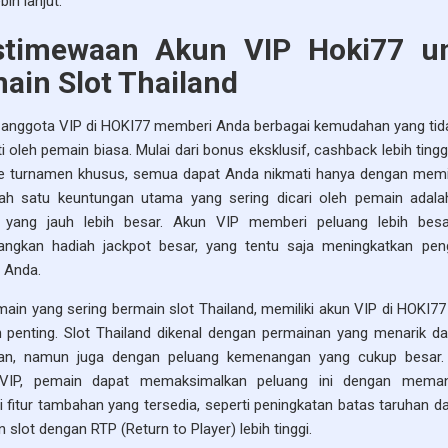
bih lanjut.
stimewaan Akun VIP Hoki77 u
ain Slot Thailand
 anggota VIP di HOKI77 memberi Anda berbagai kemudahan yang tid
i oleh pemain biasa. Mulai dari bonus eksklusif, cashback lebih tingg
e turnamen khusus, semua dapat Anda nikmati hanya dengan memil
lah satu keuntungan utama yang sering dicari oleh pemain adal
 yang jauh lebih besar. Akun VIP memberi peluang lebih bes
gkan hadiah jackpot besar, yang tentu saja meningkatkan pe
 Anda.
main yang sering bermain slot Thailand, memiliki akun VIP di HOKI77
 penting. Slot Thailand dikenal dengan permainan yang menarik d
gan, namun juga dengan peluang kemenangan yang cukup besar.
 VIP, pemain dapat memaksimalkan peluang ini dengan meman
i fitur tambahan yang tersedia, seperti peningkatan batas taruhan d
 slot dengan RTP (Return to Player) lebih tinggi.