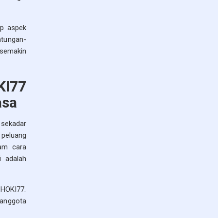
ap aspek
ntungan-
 semakin
KI77
asa
 sekadar
a peluang
am cara
i adalah
 HOKI77.
 anggota